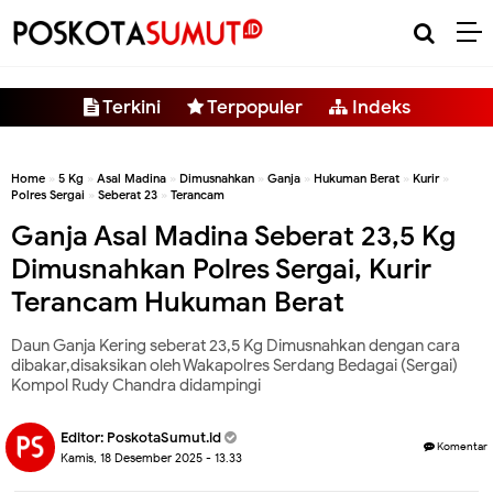
-->
Terkini
Terpopuler
Indeks
Home
»
5 Kg
»
Asal Madina
»
Dimusnahkan
»
Ganja
»
Hukuman Berat
»
Kurir
»
Polres Sergai
»
Seberat 23
»
Terancam
Ganja Asal Madina Seberat 23,5 Kg
Dimusnahkan Polres Sergai, Kurir
Terancam Hukuman Berat
Daun Ganja Kering seberat 23,5 Kg Dimusnahkan dengan cara
dibakar,disaksikan oleh Wakapolres Serdang Bedagai (Sergai)
Kompol Rudy Chandra didampingi
Editor:
PoskotaSumut.id
Komentar
Kamis, 18 Desember 2025 - 13.33