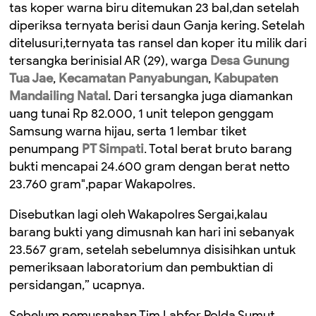
tas koper warna biru ditemukan 23 bal,dan setelah
diperiksa ternyata berisi daun Ganja kering. Setelah
ditelusuri,ternyata tas ransel dan koper itu milik dari
tersangka berinisial AR (29), warga
Desa Gunung
Tua Jae
,
Kecamatan Panyabungan
,
Kabupaten
Mandailing Natal
. Dari tersangka juga diamankan
uang tunai Rp 82.000, 1 unit telepon genggam
Samsung warna hijau, serta 1 lembar tiket
penumpang
PT Simpati
. Total berat bruto barang
bukti mencapai 24.600 gram dengan berat netto
23.760 gram",papar Wakapolres.
Disebutkan lagi oleh Wakapolres Sergai,kalau
barang bukti yang dimusnah kan hari ini sebanyak
23.567 gram, setelah sebelumnya disisihkan untuk
pemeriksaan laboratorium dan pembuktian di
persidangan,” ucapnya.
Sebelum pemusnahan,Tim Labfor Polda Sumut