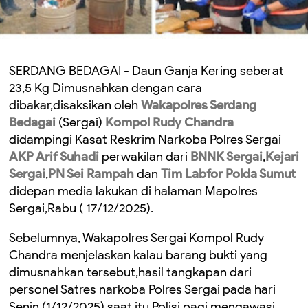
SERDANG BEDAGAI - Daun Ganja Kering seberat
23,5 Kg Dimusnahkan dengan cara
dibakar,disaksikan oleh
Wakapolres Serdang
Bedagai
(Sergai)
Kompol Rudy Chandra
didampingi Kasat Reskrim Narkoba Polres Sergai
AKP Arif Suhadi
perwakilan dari
BNNK Sergai
,
Kejari
Sergai
,
PN Sei Rampah
dan
Tim Labfor Polda Sumut
didepan media lakukan di halaman Mapolres
Sergai,Rabu ( 17/12/2025).
Sebelumnya, Wakapolres Sergai Kompol Rudy
Chandra menjelaskan kalau barang bukti yang
dimusnahkan tersebut,hasil tangkapan dari
personel Satres narkoba Polres Sergai pada hari
Senin (1/12/2025) saat itu Polisi pagi mengawasi