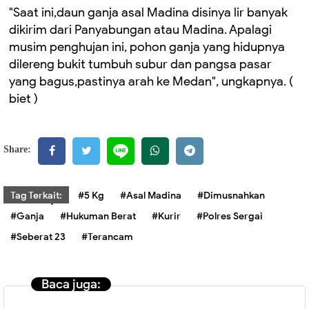
"Saat ini,daun ganja asal Madina disinya lir banyak
dikirim dari Panyabungan atau Madina. Apalagi
musim penghujan ini, pohon ganja yang hidupnya
dilereng bukit tumbuh subur dan pangsa pasar
yang bagus,pastinya arah ke Medan", ungkapnya. (
biet )
Share:
Tag Terkait:
#5 Kg
#Asal Madina
#Dimusnahkan
#Ganja
#Hukuman Berat
#Kurir
#Polres Sergai
#Seberat 23
#Terancam
Baca juga: