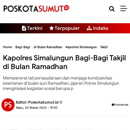
-->
Terkini
Terpopuler
Indeks
Home
»
Bagi-Bagi
»
di Bulan Ramadhan
»
Kapolres Simalungun
»
Takjil
Kapolres Simalungun Bagi-Bagi Takjil
di Bulan Ramadhan
Mempererat tali persaudaraan dan menjaga kondusivitas
keamanan di bulan suci Ramadhan, jajaran Polres Simalungun
menginisiasi kegiatan sosial berupa p
Editor:
PoskotaSumut.id
Komentar
Rabu, 20 Maret 2024 - 19.00