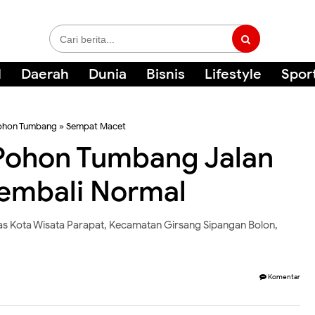
l
Daerah
Dunia
Bisnis
Lifestyle
Spor
ohon Tumbang
»
Sempat Macet
Pohon Tumbang Jalan
Kembali Normal
as Kota Wisata Parapat, Kecamatan Girsang Sipangan Bolon,
Komentar