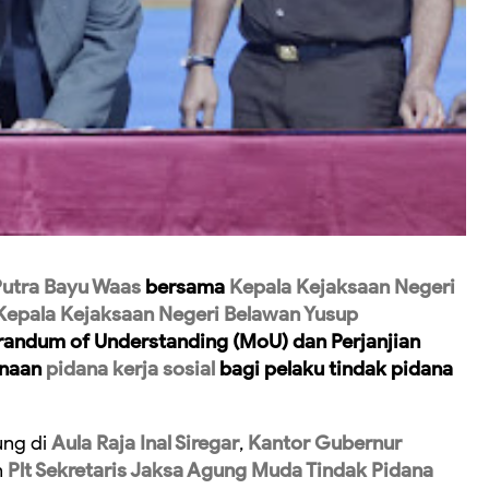
Putra Bayu Waas
bersama
Kepala Kejaksaan Negeri
Kepala Kejaksaan Negeri Belawan Yusup
ndum of Understanding (MoU) dan Perjanjian
anaan
pidana kerja sosial
bagi pelaku tindak pidana
ung di
Aula Raja Inal Siregar
,
Kantor Gubernur
n
Plt Sekretaris Jaksa Agung Muda Tindak Pidana