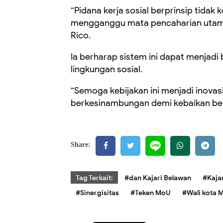
“Pidana kerja sosial berprinsip tidak 
mengganggu mata pencaharian utama
Rico.
Ia berharap sistem ini dapat menjadi
lingkungan sosial.
“Semoga kebijakan ini menjadi inovas
berkesinambungan demi kebaikan be
Share:
Tag Terkait:
#dan Kajari Belawan
#Kaja
#Sinergisitas
#Teken MoU
#Wali kota 