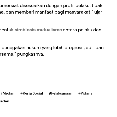
komersial, disesuaikan dengan profil pelaku, tidak
, dan memberi manfaat bagi masyarakat,” ujar
 bentuk
simbiosis mutualisme
antara pelaku dan
i penegakan hukum yang lebih progresif, adil, dan
rsama,” pungkasnya.
ri Medan
#Kerja Sosial
#Pelaksanaan
#Pidana
Medan