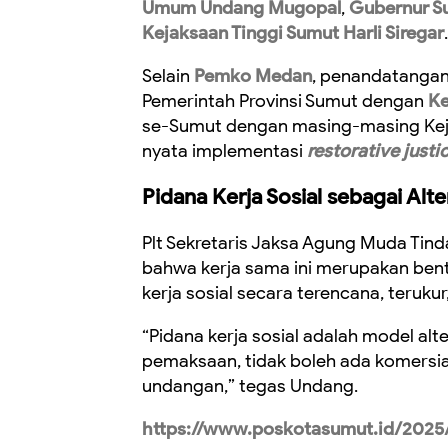
Umum Undang Mugopal
,
Gubernur Su
Kejaksaan Tinggi Sumut Harli Siregar
.
Selain
Pemko Medan
, penandatangan
Pemerintah Provinsi Sumut dengan
Ke
se-Sumut dengan masing-masing Keja
nyata implementasi
restorative justi
Pidana Kerja Sosial sebagai Alt
Plt Sekretaris Jaksa Agung Muda T
bahwa kerja sama ini merupakan ben
kerja sosial secara terencana, terukur
“Pidana kerja sosial adalah model alt
pemaksaan, tidak boleh ada komersia
undangan,” tegas Undang.
https://www.poskotasumut.id/2025/