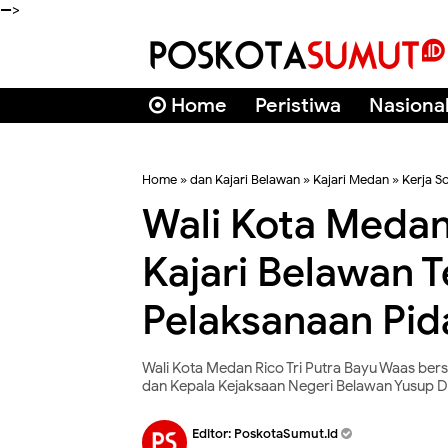
-->
Home
Peristiwa
Nasiona
Home
»
dan Kajari Belawan
»
Kajari Medan
»
Kerja So
Wali Kota Medan
Kajari Belawan 
Pelaksanaan Pida
Wali Kota Medan Rico Tri Putra Bayu Waas ber
dan Kepala Kejaksaan Negeri Belawan Yusup D
Editor:
PoskotaSumut.id