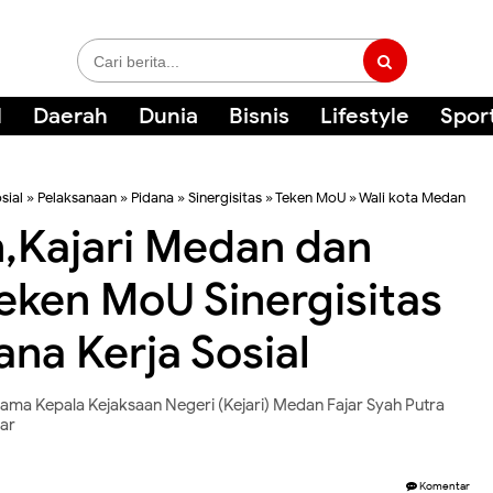
l
Daerah
Dunia
Bisnis
Lifestyle
Spor
sial
»
Pelaksanaan
»
Pidana
»
Sinergisitas
»
Teken MoU
»
Wali kota Medan
,Kajari Medan dan
Teken MoU Sinergisitas
na Kerja Sosial
sama Kepala Kejaksaan Negeri (Kejari) Medan Fajar Syah Putra
ar
Komentar