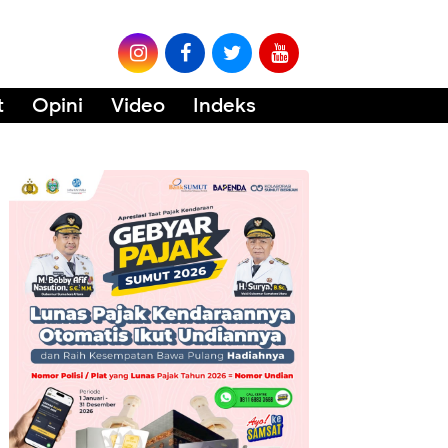
t
Opini
Video
Indeks