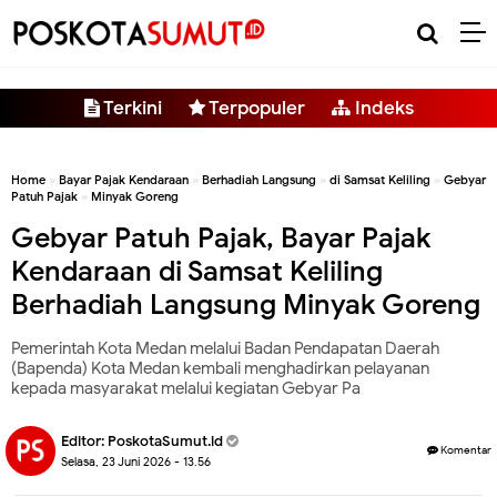
-->
Terkini
Terpopuler
Indeks
Home
»
Bayar Pajak Kendaraan
»
Berhadiah Langsung
»
di Samsat Keliling
»
Gebyar
Patuh Pajak
»
Minyak Goreng
Gebyar Patuh Pajak, Bayar Pajak
Kendaraan di Samsat Keliling
Berhadiah Langsung Minyak Goreng
Pemerintah Kota Medan melalui Badan Pendapatan Daerah
(Bapenda) Kota Medan kembali menghadirkan pelayanan
kepada masyarakat melalui kegiatan Gebyar Pa
Editor:
PoskotaSumut.id
Komentar
Selasa, 23 Juni 2026 - 13.56