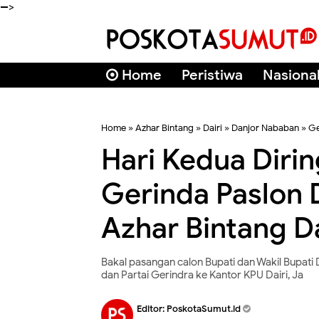
-->
Home
Peristiwa
Nasiona
Home
»
Azhar Bintang
»
Dairi
»
Danjor Nababan
»
Ge
Hari Kedua Diri
Gerinda Paslon 
Azhar Bintang Da
Bakal pasangan calon Bupati dan Wakil Bupati
dan Partai Gerindra ke Kantor KPU Dairi, Ja
Editor:
PoskotaSumut.id