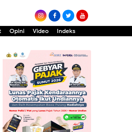
t
Opini
Video
Indeks