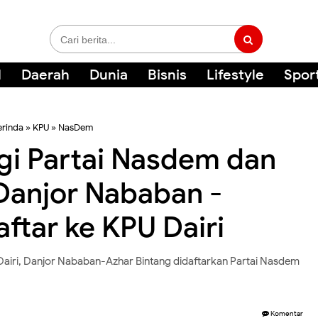
l
Daerah
Dunia
Bisnis
Lifestyle
Spor
rinda
»
KPU
»
NasDem
ngi Partai Nasdem dan
Danjor Nababan -
ftar ke KPU Dairi
 Dairi, Danjor Nababan-Azhar Bintang didaftarkan Partai Nasdem
Komentar