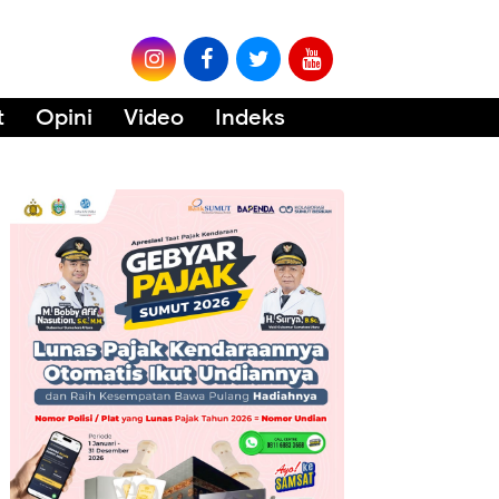
t
Opini
Video
Indeks