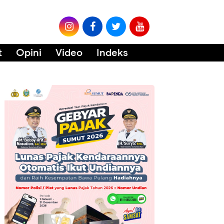
t
Opini
Video
Indeks