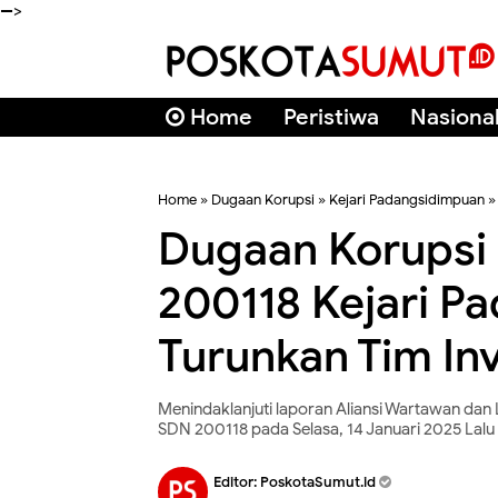
-->
Home
Peristiwa
Nasiona
Home
»
Dugaan Korupsi
»
Kejari Padangsidimpuan
Dugaan Korups
200118 Kejari P
Turunkan Tim Inv
Menindaklanjuti laporan Aliansi Wartawan d
SDN 200118 pada Selasa, 14 Januari 2025 Lalu
Editor:
PoskotaSumut.id