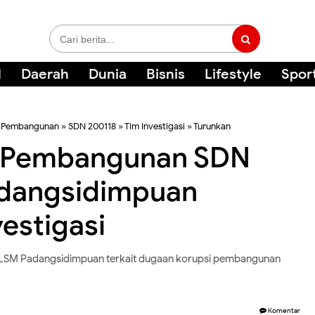
l
Daerah
Dunia
Bisnis
Lifestyle
Spor
»
Pembangunan
»
SDN 200118
»
Tim Investigasi
»
Turunkan
i Pembangunan SDN
adangsidimpuan
estigasi
an LSM Padangsidimpuan terkait dugaan korupsi pembangunan
Komentar