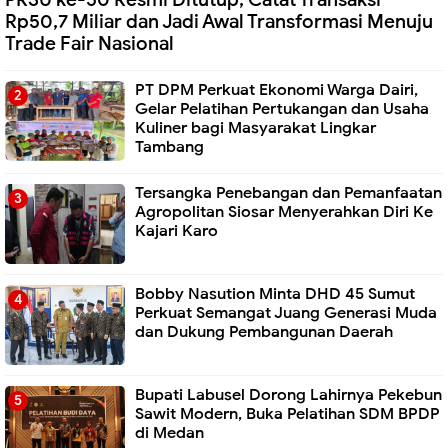
Rp50,7 Miliar dan Jadi Awal Transformasi Menuju
Trade Fair Nasional
PT DPM Perkuat Ekonomi Warga Dairi,
Gelar Pelatihan Pertukangan dan Usaha
Kuliner bagi Masyarakat Lingkar
Tambang
Tersangka Penebangan dan Pemanfaatan
Agropolitan Siosar Menyerahkan Diri Ke
Kajari Karo
Bobby Nasution Minta DHD 45 Sumut
Perkuat Semangat Juang Generasi Muda
dan Dukung Pembangunan Daerah
Bupati Labusel Dorong Lahirnya Pekebun
Sawit Modern, Buka Pelatihan SDM BPDP
di Medan