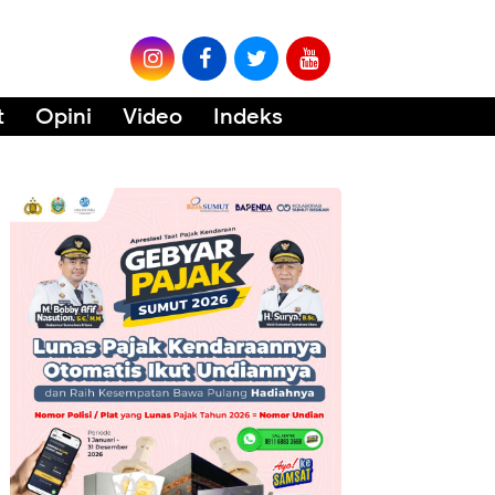
t
Opini
Video
Indeks