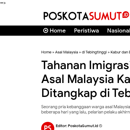
-->
Home
Peristiwa
Nasiona
Home
»
Asal Malaysia
»
di Tebingtinggi
»
Kabur dan 
Tahanan Imigras
Asal Malaysia K
Ditangkap di Te
Seorang pria kebanggaan warga asal Malaysia,
beberapa hari yang lalu, pelarian pelaku akhir
Editor:
PoskotaSumut.id