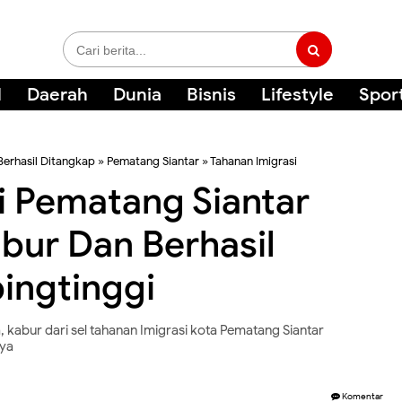
l
Daerah
Dunia
Bisnis
Lifestyle
Spor
Berhasil Ditangkap
»
Pematang Siantar
»
Tahanan Imigrasi
i Pematang Siantar
abur Dan Berhasil
bingtinggi
 kabur dari sel tahanan Imigrasi kota Pematang Siantar
nya
Komentar