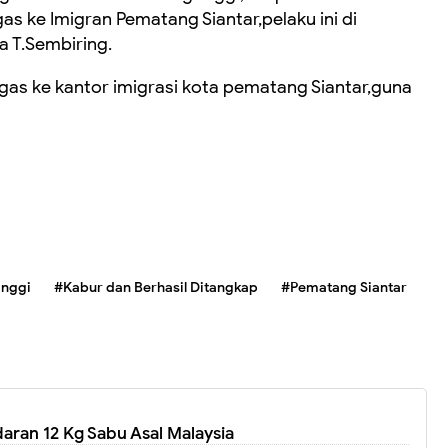
 ke Imigran Pematang Siantar,pelaku ini di
a T.Sembiring.
ugas ke kantor imigrasi kota pematang Siantar,guna
inggi
#Kabur dan Berhasil Ditangkap
#Pematang Siantar
aran 12 Kg Sabu Asal Malaysia