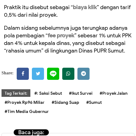
Praktik itu disebut sebagai “
biaya klik
” dengan tarif
0,5% dari nilai proyek.
Dalam sidang sebelumnya juga terungkap adanya
pola pembagian “
fee proyek
” sebesar 1% untuk PPK
dan 4% untuk kepala dinas, yang disebut sebagai
“rahasia umum” di lingkungan Dinas PUPR Sumut.
Share:
Tag Terkait:
#: Saksi Sebut
#Ikut Survei
#Proyek Jalan
#Proyek Rp96 Miliar
#Sidang Suap
#Sumut
#Tim Media Gubernur
Baca juga: