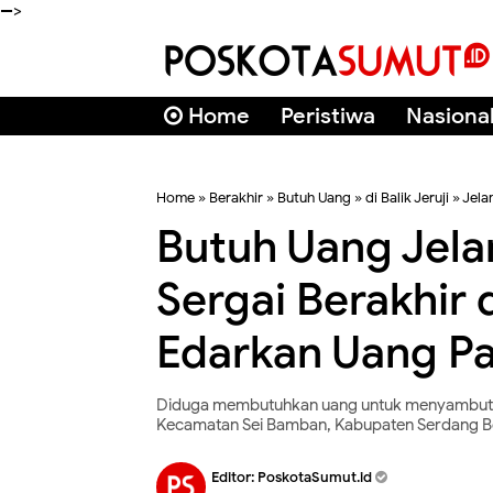
-->
Home
Peristiwa
Nasiona
Home
»
Berakhir
»
Butuh Uang
»
di Balik Jeruji
»
Jela
Butuh Uang Jel
Sergai Berakhir d
Edarkan Uang Pa
Diduga membutuhkan uang untuk menyambut N
Kecamatan Sei Bamban, Kabupaten Serdang Be
Editor:
PoskotaSumut.id