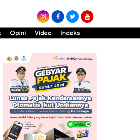
t
Opini
Video
Indeks