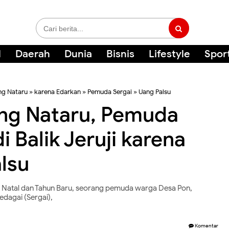
l
Daerah
Dunia
Bisnis
Lifestyle
Spor
ng Nataru
»
karena Edarkan
»
Pemuda Sergai
»
Uang Palsu
ang Nataru, Pemuda
i Balik Jeruji karena
lsu
atal dan Tahun Baru, seorang pemuda warga Desa Pon,
dagai (Sergai),
Komentar