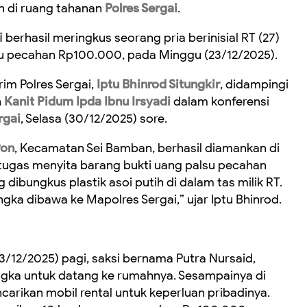
n di ruang tahanan
Polres Sergai
.
i
berhasil meringkus seorang pria berinisial RT (27)
 pecahan Rp100.000, pada Minggu (23/12/2025).
im Polres Sergai,
Iptu Bhinrod Situngkir
, didampingi
n
Kanit Pidum Ipda Ibnu Irsyadi
dalam konferensi
rgai
, Selasa (30/12/2025) sore.
Pon
, Kecamatan Sei Bamban, berhasil diamankan di
tugas menyita barang bukti uang palsu pecahan
ibungkus plastik asoi putih di dalam tas milik RT.
ngka dibawa ke Mapolres Sergai,” ujar Iptu Bhinrod.
/12/2025) pagi, saksi bernama Putra Nursaid,
ngka untuk datang ke rumahnya. Sesampainya di
arikan mobil rental untuk keperluan pribadinya.