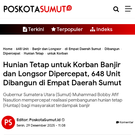
-->
Terkini
Terpopuler
Indeks
Home
»
648 Unit
»
Banjir dan Longsor
»
di Empat Daerah Sumut
»
Dibangun
»
Dipercepat
»
Hunian Tetap
»
untuk Korban
Hunian Tetap untuk Korban Banjir
dan Longsor Dipercepat, 648 Unit
Dibangun di Empat Daerah Sumut
Gubernur Sumatera Utara (Sumut) Muhammad Bobby Afif
Nasution mempercepat realisasi pembangunan hunian tetap
(Huntap) bagi masyarakat terdampak banjir
Editor:
PoskotaSumut.id
Komentar
Senin, 29 Desember 2025 - 11.08