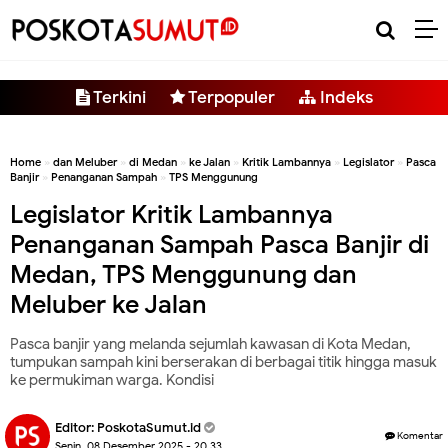
-->
Terkini
Terpopuler
Indeks
Home
»
dan Meluber
»
di Medan
»
ke Jalan
»
Kritik Lambannya
»
Legislator
»
Pasca
Banjir
»
Penanganan Sampah
»
TPS Menggunung
Legislator Kritik Lambannya
Penanganan Sampah Pasca Banjir di
Medan, TPS Menggunung dan
Meluber ke Jalan
Pasca banjir yang melanda sejumlah kawasan di Kota Medan,
tumpukan sampah kini berserakan di berbagai titik hingga masuk
ke permukiman warga. Kondisi
Editor:
PoskotaSumut.id
Komentar
Senin, 08 Desember 2025 - 20.33