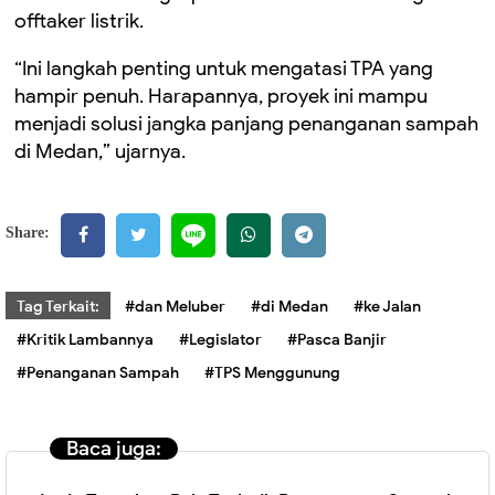
offtaker listrik.
“Ini langkah penting untuk mengatasi TPA yang
hampir penuh. Harapannya, proyek ini mampu
menjadi solusi jangka panjang penanganan sampah
di Medan,” ujarnya.
Share:
Tag Terkait:
#dan Meluber
#di Medan
#ke Jalan
#Kritik Lambannya
#Legislator
#Pasca Banjir
#Penanganan Sampah
#TPS Menggunung
Baca juga: