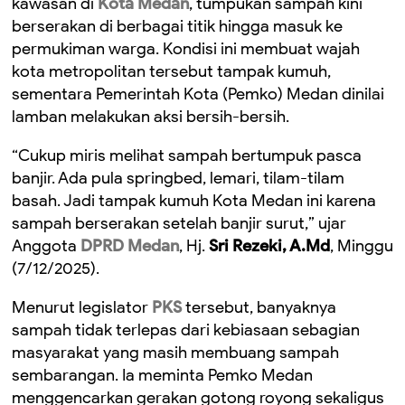
kawasan di
Kota Medan
, tumpukan sampah kini
berserakan di berbagai titik hingga masuk ke
permukiman warga. Kondisi ini membuat wajah
kota metropolitan tersebut tampak kumuh,
sementara Pemerintah Kota (Pemko) Medan dinilai
lamban melakukan aksi bersih-bersih.
“Cukup miris melihat sampah bertumpuk pasca
banjir. Ada pula springbed, lemari, tilam-tilam
basah. Jadi tampak kumuh Kota Medan ini karena
sampah berserakan setelah banjir surut,” ujar
Anggota
DPRD Medan
, Hj.
Sri Rezeki, A.Md
, Minggu
(7/12/2025).
Menurut legislator
PKS
tersebut, banyaknya
sampah tidak terlepas dari kebiasaan sebagian
masyarakat yang masih membuang sampah
sembarangan. Ia meminta Pemko Medan
menggencarkan gerakan gotong royong sekaligus