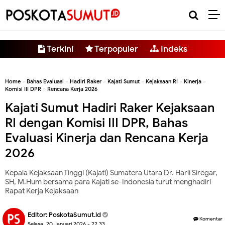
-->
Terkini
Terpopuler
Indeks
Home
»
Bahas Evaluasi
»
Hadiri Raker
»
Kajati Sumut
»
Kejaksaan RI
»
Kinerja
»
Komisi III DPR
»
Rencana Kerja 2026
Kajati Sumut Hadiri Raker Kejaksaan
RI dengan Komisi III DPR, Bahas
Evaluasi Kinerja dan Rencana Kerja
2026
Kepala Kejaksaan Tinggi (Kajati) Sumatera Utara Dr. Harli Siregar,
SH, M.Hum bersama para Kajati se-Indonesia turut menghadiri
Rapat Kerja Kejaksaan
Editor:
PoskotaSumut.id
Komentar
Selasa, 20 Januari 2026 - 22.33