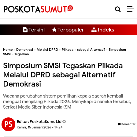
-->
Terkini
Terpopuler
Indeks
Home
»
Demokrasi
»
Melalui DPRD
»
Pilkada
»
sebagai Alternatif
»
Simposium
SMSI
»
Tegaskan
Simposium SMSI Tegaskan Pilkada
Melalui DPRD sebagai Alternatif
Demokrasi
Wacana perubahan sistem pemilihan kepala daerah kembali
menguat menjelang Pilkada 2026. Menyikapi dinamika tersebut,
Serikat Media Siber Indonesia (SM
Editor:
PoskotaSumut.id
Komentar
Kamis, 15 Januari 2026 - 14.24