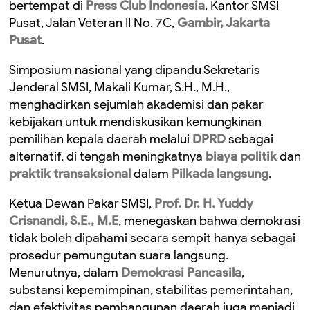
bertempat di
Press Club Indonesia
, Kantor SMSI
Pusat, Jalan Veteran II No. 7C,
Gambir, Jakarta
Pusat
.
Simposium nasional yang dipandu Sekretaris
Jenderal SMSI, Makali Kumar, S.H., M.H.,
menghadirkan sejumlah akademisi dan pakar
kebijakan untuk mendiskusikan kemungkinan
pemilihan kepala daerah melalui
DPRD
sebagai
alternatif, di tengah meningkatnya
biaya politik
dan
praktik transaksional
dalam
Pilkada langsung
.
Ketua Dewan Pakar SMSI,
Prof. Dr. H. Yuddy
Crisnandi, S.E., M.E
, menegaskan bahwa demokrasi
tidak boleh dipahami secara sempit hanya sebagai
prosedur pemungutan suara langsung.
Menurutnya, dalam
Demokrasi Pancasila
,
substansi kepemimpinan, stabilitas pemerintahan,
dan efektivitas pembangunan daerah juga menjadi