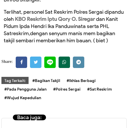
Terlihat, personel Sat Reskrim Polres Sergai dipandu
oleh
KBO Reskrim Iptu Qory O. Siregar
dan Kanit
Pidum Ipda Hendri Ika Panduwinata serta PHL
Satreskrim,dengan senyum manis mem bagikan
takjil sembari memberikan him bauan. ( biet )
Share:
Tag Terkait:
#Bagikan Takjil
#Ikhlas Berbagi
#Pada Pengguna Jalan
#Polres Sergai
#Sat Reskrim
#Wujud Kepedulian
Baca juga: