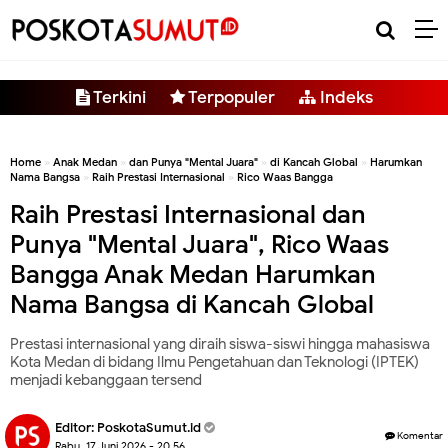
-->
Terkini
Terpopuler
Indeks
Home
»
Anak Medan
»
dan Punya "Mental Juara"
»
di Kancah Global
»
Harumkan
Nama Bangsa
»
Raih Prestasi Internasional
»
Rico Waas Bangga
Raih Prestasi Internasional dan
Punya "Mental Juara", Rico Waas
Bangga Anak Medan Harumkan
Nama Bangsa di Kancah Global
Prestasi internasional yang diraih siswa-siswi hingga mahasiswa
Kota Medan di bidang Ilmu Pengetahuan dan Teknologi (IPTEK)
menjadi kebanggaan tersend
Editor:
PoskotaSumut.id
Komentar
Rabu, 17 Juni 2026 - 20.56