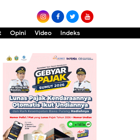
t
Opini
Video
Indeks