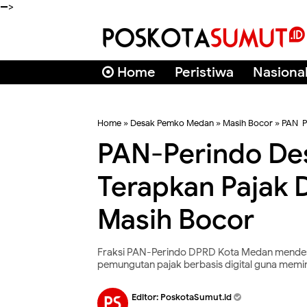
-->
Home
Peristiwa
Nasiona
Home
»
Desak Pemko Medan
»
Masih Bocor
»
PAN-P
PAN-Perindo D
Terapkan Pajak D
Masih Bocor
Fraksi PAN-Perindo DPRD Kota Medan mendes
pemungutan pajak berbasis digital guna mem
Editor:
PoskotaSumut.id