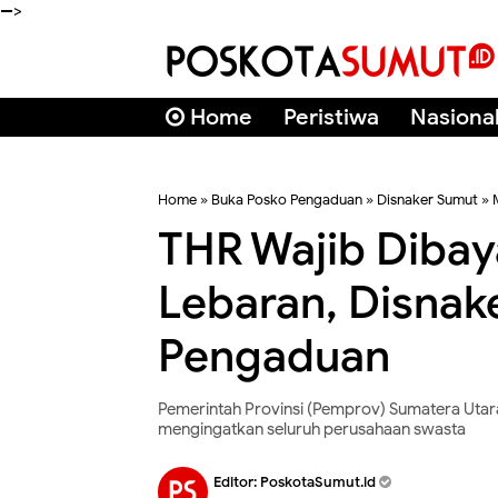
-->
Home
Peristiwa
Nasiona
Home
»
Buka Posko Pengaduan
»
Disnaker Sumut
»
THR Wajib Dibay
Lebaran, Disnak
Pengaduan
Pemerintah Provinsi (Pemprov) Sumatera Utara
mengingatkan seluruh perusahaan swasta
Editor:
PoskotaSumut.id