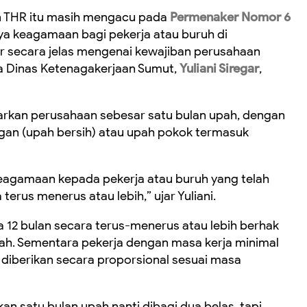
an THR itu masih mengacu pada
Permenaker Nomor 6
ya keagamaan bagi pekerja atau buruh di
r secara jelas mengenai kewajiban perusahaan
a Dinas Ketenagakerjaan Sumut,
Yuliani Siregar
,
yarkan perusahaan sebesar satu bulan upah, dengan
an (upah bersih) atau upah pokok termasuk
agamaan kepada pekerja atau buruh yang telah
erus menerus atau lebih,” ujar Yuliani.
ja 12 bulan secara terus-menerus atau lebih berhak
ah. Sementara pekerja dengan masa kerja minimal
n diberikan secara proporsional sesuai masa
an satu bulan upah nanti dibagi dua belas, tapi