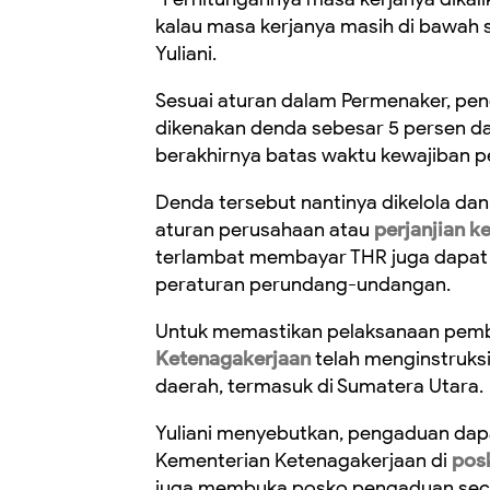
kalau masa kerjanya masih di bawah s
Yuliani.
Sesuai aturan dalam Permenaker, p
dikenakan denda sebesar 5 persen dar
berakhirnya batas waktu kewajiban 
Denda tersebut nantinya dikelola dan
aturan perusahaan atau
perjanjian k
terlambat membayar THR juga dapat
peraturan perundang-undangan.
Untuk memastikan pelaksanaan pemba
Ketenagakerjaan
telah menginstruk
daerah, termasuk di Sumatera Utara.
Yuliani menyebutkan, pengaduan dapa
Kementerian Ketenagakerjaan di
pos
juga membuka posko pengaduan seca