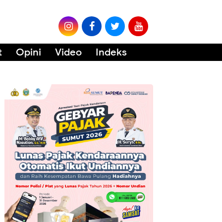
t
Opini
Video
Indeks