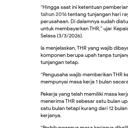
“Hingga saat ini ketentuan pemberi
tahun 2016
tentang tunjangan hari ra
perusahaan. Di dalamnya sudah diatu
untuk membayarkan THR,” ujar Kepal
Selasa (3/3/2026).
Ia menjelaskan, THR yang wajib diba
komponen berupa upah tanpa tunjang
tunjangan tetap.
“Pengusaha wajib memberikan THR ke
mempunyai masa kerja 1 bulan secara t
Pekerja yang telah memiliki masa ker
menerima THR sebesar satu bulan up
satu bulan tetapi kurang dari 12 bula
kerjanya.
“Perhitungannya masa kerjanya dikalik