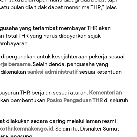
atu bulan dia tidak dapat menerima THR,” jelas
engusaha yang terlambat membayar THR akan
i total THR yang harus dibayarkan sejak
pembayaran.
 dipergunakan untuk kesejahteraan pekerja sesuai
erja bersama
. Selain denda, pengusaha yang
 dikenakan
sanksi administratif
sesuai ketentuan
yaran THR berjalan sesuai aturan,
Kementerian
sikan pembentukan
Posko Pengaduan THR
di seluruh
t dilakukan secara daring melalui laman resmi
kothr.kemnaker.go.id
. Selain itu, Disnaker Sumut
ra langsung.