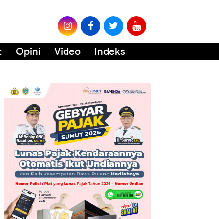
t
Opini
Video
Indeks