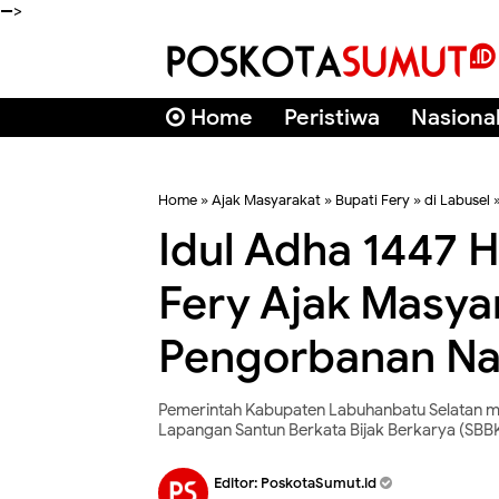
-->
Home
Peristiwa
Nasiona
Home
»
Ajak Masyarakat
»
Bupati Fery
»
di Labusel
Idul Adha 1447 H
Fery Ajak Masya
Pengorbanan Na
Pemerintah Kabupaten Labuhanbatu Selatan mel
Lapangan Santun Berkata Bijak Berkarya (SBBK
Editor:
PoskotaSumut.id