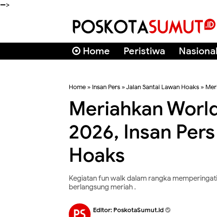
-->
Home
Peristiwa
Nasiona
Home
»
Insan Pers
»
Jalan Santai Lawan Hoaks
»
Mer
Meriahkan Worl
2026, Insan Pers
Hoaks
Kegiatan fun walk dalam rangka memperingati
berlangsung meriah .
Editor:
PoskotaSumut.id