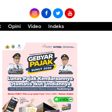
t
Opini
Video
Indeks