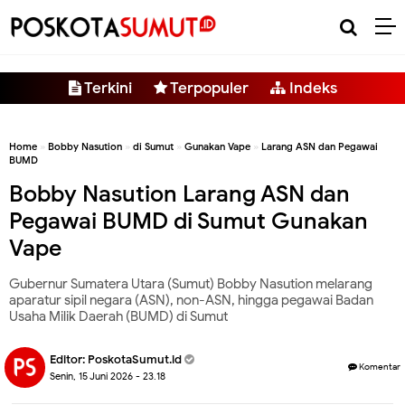
-->
Terkini
Terpopuler
Indeks
Home
»
Bobby Nasution
»
di Sumut
»
Gunakan Vape
»
Larang ASN dan Pegawai
BUMD
Bobby Nasution Larang ASN dan
Pegawai BUMD di Sumut Gunakan
Vape
Gubernur Sumatera Utara (Sumut) Bobby Nasution melarang
aparatur sipil negara (ASN), non-ASN, hingga pegawai Badan
Usaha Milik Daerah (BUMD) di Sumut
Editor:
PoskotaSumut.id
Komentar
Senin, 15 Juni 2026 - 23.18