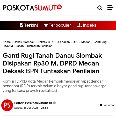
-->
Terkini
Terpopuler
Indeks
Home
»
Danau Siombak
»
Deksak BPN
»
Disipakan
»
DPRD Medan
»
Ganti Rugi
»
Rp30 M
»
Tanah
»
Tuntaskan Penilaian
Ganti Rugi Tanah Danau Siombak
Disipakan Rp30 M, DPRD Medan
Deksak BPN Tuntaskan Penilaian
Komisi I DPRD Kota Medan kembali mengelar rapat dengar
pendapat (RDP) terkait belum dibayar ganti rugi tanah warga
yang terkena proyek revitalisasi
Editor:
PoskotaSumut.id
Komentar
Selasa, 15 Juli 2025 - 23.55