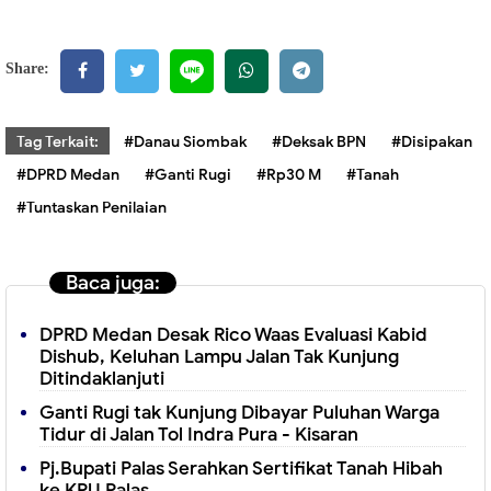
Share:
Tag Terkait:
#Danau Siombak
#Deksak BPN
#Disipakan
#DPRD Medan
#Ganti Rugi
#Rp30 M
#Tanah
#Tuntaskan Penilaian
Baca juga:
DPRD Medan Desak Rico Waas Evaluasi Kabid
Dishub, Keluhan Lampu Jalan Tak Kunjung
Ditindaklanjuti
Ganti Rugi tak Kunjung Dibayar Puluhan Warga
Tidur di Jalan Tol Indra Pura - Kisaran
Pj.Bupati Palas Serahkan Sertifikat Tanah Hibah
ke KPU Palas