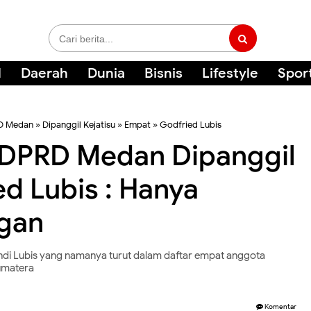
l
Daerah
Dunia
Bisnis
Lifestyle
Spor
D Medan
»
Dipanggil Kejatisu
»
Empat
»
Godfried Lubis
DPRD Medan Dipanggil
ed Lubis : Hanya
ngan
di Lubis yang namanya turut dalam daftar empat anggota
Sumatera
Komentar