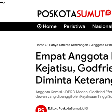
-->
Home
Peristiwa
Nasiona
Home
»
: Hanya Diminta Keterangan
»
Anggota DPR
Empat Anggota 
Kejatisu, Godfri
Diminta Ketera
Anggota Komisi 3 DPRD Medan, Godfried Efen
dewan yang dipanggil oleh Kejaksaan Tinggi 
Editor:
PoskotaSumut.id