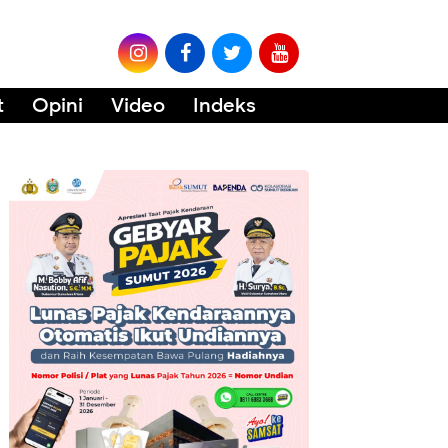
t
Opini
Video
Indeks