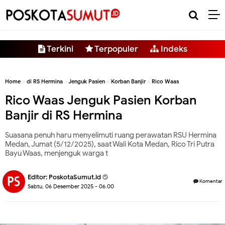
-->
Terkini
Terpopuler
Indeks
Home
»
di RS Hermina
»
Jenguk Pasien
»
Korban Banjir
»
Rico Waas
Rico Waas Jenguk Pasien Korban
Banjir di RS Hermina
Suasana penuh haru menyelimuti ruang perawatan RSU Hermina
Medan, Jumat (5/12/2025), saat Wali Kota Medan, Rico Tri Putra
Bayu Waas, menjenguk warga t
Editor:
PoskotaSumut.id
Komentar
Sabtu, 06 Desember 2025 - 06.00