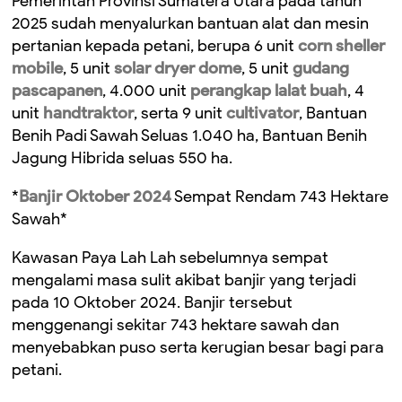
Pemerintah Provinsi Sumatera Utara pada tahun
2025 sudah menyalurkan bantuan alat dan mesin
pertanian kepada petani, berupa 6 unit
corn sheller
mobile
, 5 unit
solar dryer dome
, 5 unit
gudang
pascapanen
, 4.000 unit
perangkap lalat buah
, 4
unit
handtraktor
, serta 9 unit
cultivator
, Bantuan
Benih Padi Sawah Seluas 1.040 ha, Bantuan Benih
Jagung Hibrida seluas 550 ha.
*
Banjir Oktober 2024
Sempat Rendam 743 Hektare
Sawah*
Kawasan Paya Lah Lah sebelumnya sempat
mengalami masa sulit akibat banjir yang terjadi
pada 10 Oktober 2024. Banjir tersebut
menggenangi sekitar 743 hektare sawah dan
menyebabkan puso serta kerugian besar bagi para
petani.