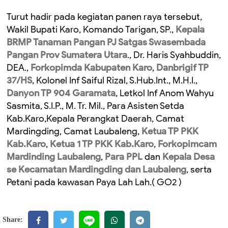
Turut hadir pada kegiatan panen raya tersebut,
Wakil Bupati Karo, Komando Tarigan, SP.,
Kepala
BRMP Tanaman Pangan PJ Satgas Swasembada
Pangan Prov Sumatera Utara
., Dr. Haris Syahbuddin,
DEA.,
Forkopimda Kabupaten Karo
,
Danbrigif TP
37/HS
, Kolonel Inf Saiful Rizal, S.Hub.Int., M.H.I.,
Danyon TP 904 Garamata
, Letkol Inf Anom Wahyu
Sasmita, S.I.P., M. Tr. Mil., Para Asisten Setda
Kab.Karo,Kepala Perangkat Daerah, Camat
Mardingding, Camat Laubaleng,
Ketua TP PKK
Kab.Karo
,
Ketua 1 TP PKK Kab.Karo
,
Forkopimcam
Mardinding Laubaleng
,
Para PPL
dan
Kepala Desa
se Kecamatan Mardingding dan Laubaleng
, serta
Petani pada kawasan Paya Lah Lah.( GO2 )
Share: