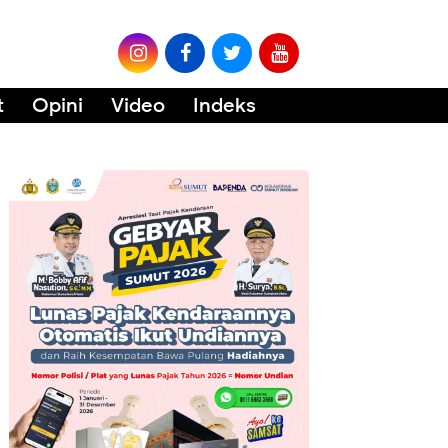
t
Opini
Video
Indeks