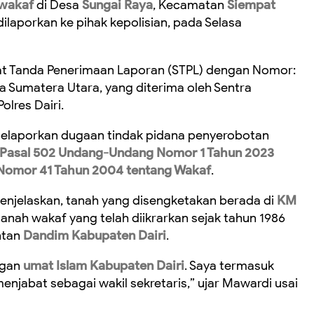
 wakaf
di Desa
Sungai Raya
, Kecamatan
Siempat
 dilaporkan ke pihak kepolisian, pada Selasa
rat Tanda Penerimaan Laporan (STPL) dengan Nomor:
a Sumatera Utara, yang diterima oleh Sentra
olres Dairi.
laporkan dugaan tindak pidana penyerobotan
Pasal 502 Undang-Undang Nomor 1 Tahun 2023
 Nomor 41 Tahun 2004 tentang Wakaf
.
njelaskan, tanah yang disengketakan berada di
KM
anah wakaf yang telah diikrarkan sejak tahun 1986
ntan
Dandim Kabupaten Dairi
.
ngan
umat Islam Kabupaten Dairi
. Saya termasuk
enjabat sebagai wakil sekretaris,” ujar Mawardi usai