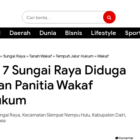
l
Daerah
Dunia
Bisnis
Lifestyle
Spor
»
Sungai Raya
»
Tanah Wakaf
»
Tempuh Jalur Hukum
»
Wakaf
7 Sungai Raya Diduga
an Panitia Wakaf
ukum
ngai Raya, Kecamatan Siempat Nempu Hulu, Kabupaten Dairi,
asa
Komentar