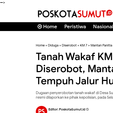
-->
Home
Peristiwa
Nasiona
Home
»
Diduga
»
Diserobot
»
KM 7
»
Mantan Panitia
Tanah Wakaf KM 
Diserobot, Mant
Tempuh Jalur H
Dugaan penyerobotan tanah wakaf di Desa Su
resmi dilaporkan ke pihak kepolisian, pada Sel
Editor:
PoskotaSumut.id