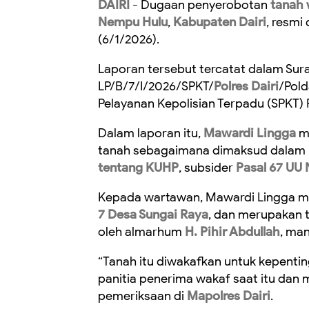
DAIRI
- Dugaan penyerobotan
tanah
Nempu Hulu
,
Kabupaten Dairi
, resmi
(6/1/2026).
Laporan tersebut tercatat dalam Su
LP/B/7/I/2026/SPKT/
Polres Dairi
/Pold
Pelayanan Kepolisian Terpadu (SPKT) P
Dalam laporan itu,
Mawardi Lingga
me
tanah sebagaimana dimaksud dalam
tentang KUHP
, subsider
Pasal 67 UU
Kepada wartawan, Mawardi Lingga me
7 Desa Sungai Raya
, dan merupakan t
oleh almarhum
H. Pihir Abdullah
, ma
“Tanah itu diwakafkan untuk kepenti
panitia penerima wakaf saat itu dan m
pemeriksaan di
Mapolres Dairi
.