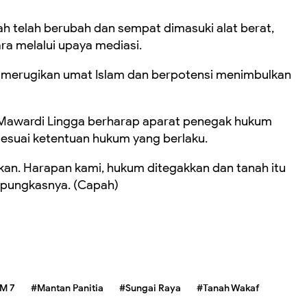
nah telah berubah dan sempat dimasuki alat berat,
ra melalui upaya mediasi.
kan merugikan umat Islam dan berpotensi menimbulkan
i, Mawardi Lingga berharap aparat penegak hukum
esuai ketentuan hukum yang berlaku.
ikan. Harapan kami, hukum ditegakkan dan tanah itu
 pungkasnya. (Capah)
M 7
#Mantan Panitia
#Sungai Raya
#Tanah Wakaf