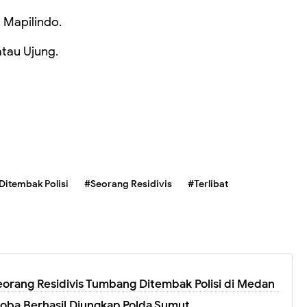
n Mapilindo.
atau Ujung.
Ditembak Polisi
#Seorang Residivis
#Terlibat
orang Residivis Tumbang Ditembak Polisi di Medan
koba Berhasil Diungkap Polda Sumut