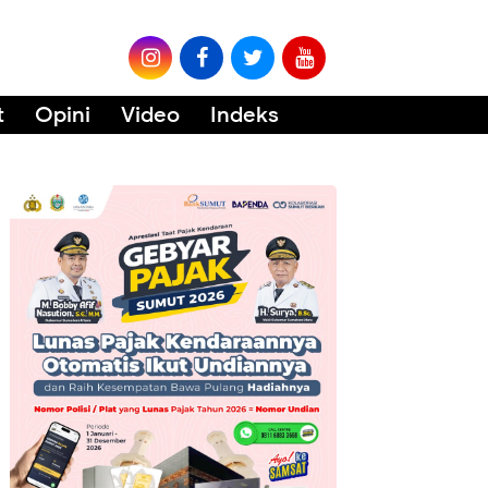
t
Opini
Video
Indeks