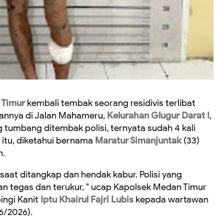
 Timur
kembali tembak seorang residivis terlibat
nnya di Jalan Mahameru,
Kelurahan Glugur Darat I
,
g tumbang ditembak polisi, ternyata sudah 4 kali
 itu, diketahui bernama
Maratur Simanjuntak
(33)
n.
saat ditangkap dan hendak kabur. Polisi yang
n tegas dan terukur, " ucap Kapolsek Medan Timur
ngi Kanit
Iptu Khairul Fajri Lubis
kepada wartawan
/6/2026).