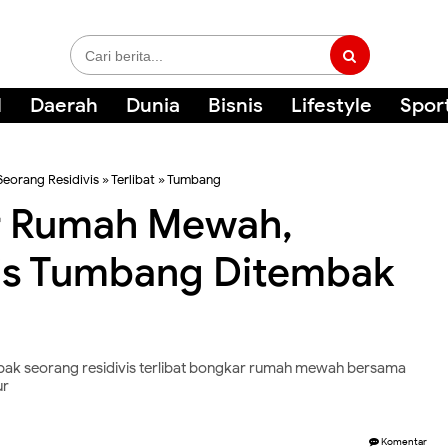
l
Daerah
Dunia
Bisnis
Lifestyle
Spor
Seorang Residivis
»
Terlibat
»
Tumbang
ar Rumah Mewah,
vis Tumbang Ditembak
bak seorang residivis terlibat bongkar rumah mewah bersama
ur
Komentar