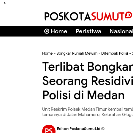
-->
Home
Peristiwa
Nasiona
Home
»
Bongkar Rumah Mewah
»
Ditembak Polisi
»
Terlibat Bongk
Seorang Residi
Polisi di Medan
Unit Reskrim Polsek Medan Timur kembali tem
temannya di Jalan Mahameru, Kelurahan Glug
Editor:
PoskotaSumut.id