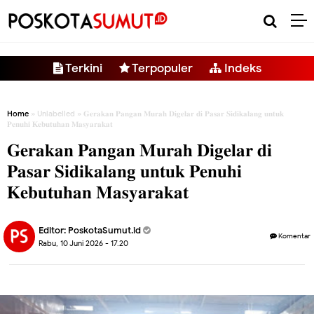
-->
Terkini
Terpopuler
Indeks
Home
» Unlabelled » 𝐆𝐞𝐫𝐚𝐤𝐚𝐧 𝐏𝐚𝐧𝐠𝐚𝐧 𝐌𝐮𝐫𝐚𝐡 𝐃𝐢𝐠𝐞𝐥𝐚𝐫 𝐝𝐢 𝐏𝐚𝐬𝐚𝐫 𝐒𝐢𝐝𝐢𝐤𝐚𝐥𝐚𝐧𝐠 𝐮𝐧𝐭𝐮𝐤
𝐏𝐞𝐧𝐮𝐡𝐢 𝐊𝐞𝐛𝐮𝐭𝐮𝐡𝐚𝐧 𝐌𝐚𝐬𝐲𝐚𝐫𝐚𝐤𝐚𝐭
𝐆𝐞𝐫𝐚𝐤𝐚𝐧 𝐏𝐚𝐧𝐠𝐚𝐧 𝐌𝐮𝐫𝐚𝐡 𝐃𝐢𝐠𝐞𝐥𝐚𝐫 𝐝𝐢
𝐏𝐚𝐬𝐚𝐫 𝐒𝐢𝐝𝐢𝐤𝐚𝐥𝐚𝐧𝐠 𝐮𝐧𝐭𝐮𝐤 𝐏𝐞𝐧𝐮𝐡𝐢
𝐊𝐞𝐛𝐮𝐭𝐮𝐡𝐚𝐧 𝐌𝐚𝐬𝐲𝐚𝐫𝐚𝐤𝐚𝐭
Editor:
PoskotaSumut.id
Komentar
Rabu, 10 Juni 2026 - 17.20