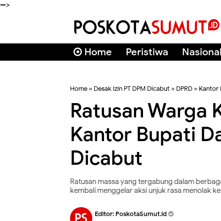
-->
Home
Peristiwa
Nasiona
Home
»
Desak Izin PT DPM Dicabut
»
DPRD
»
Kantor 
Ratusan Warga 
Kantor Bupati Da
Dicabut
Ratusan massa yang tergabung dalam berbaga
kembali menggelar aksi unjuk rasa menolak k
Editor:
PoskotaSumut.id