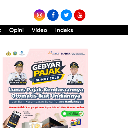
t
Opini
Video
Indeks