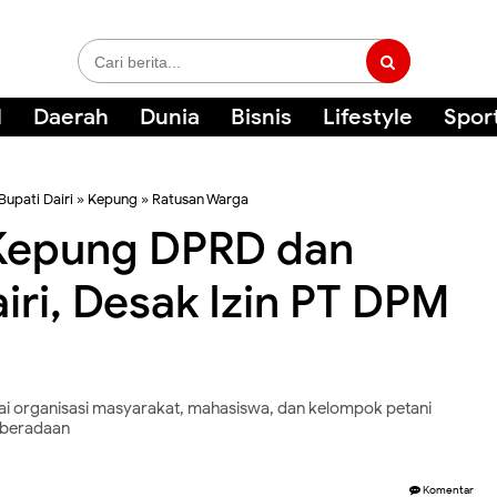
l
Daerah
Dunia
Bisnis
Lifestyle
Spor
Bupati Dairi
»
Kepung
»
Ratusan Warga
Kepung DPRD dan
iri, Desak Izin PT DPM
i organisasi masyarakat, mahasiswa, dan kelompok petani
eberadaan
Komentar