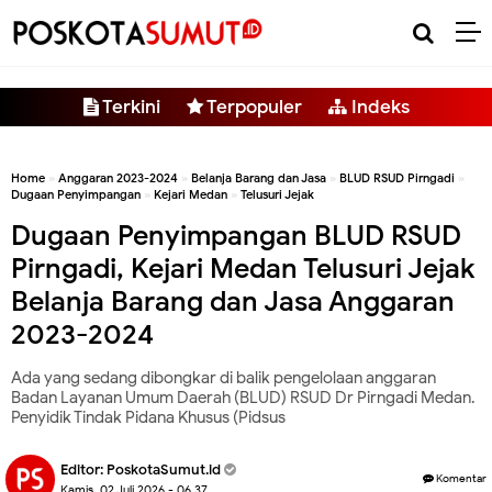
-->
Terkini
Terpopuler
Indeks
Home
»
Anggaran 2023-2024
»
Belanja Barang dan Jasa
»
BLUD RSUD Pirngadi
»
Dugaan Penyimpangan
»
Kejari Medan
»
Telusuri Jejak
Dugaan Penyimpangan BLUD RSUD
Pirngadi, Kejari Medan Telusuri Jejak
Belanja Barang dan Jasa Anggaran
2023-2024
Ada yang sedang dibongkar di balik pengelolaan anggaran
Badan Layanan Umum Daerah (BLUD) RSUD Dr Pirngadi Medan.
Penyidik Tindak Pidana Khusus (Pidsus
Editor:
PoskotaSumut.id
Komentar
Kamis, 02 Juli 2026 - 06.37