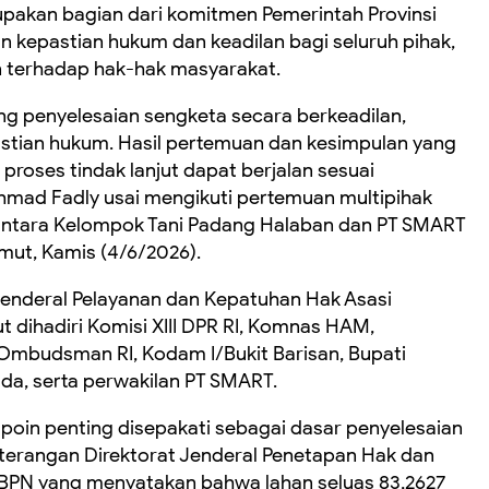
pakan bagian dari komitmen Pemerintah Provinsi
kepastian hukum dan keadilan bagi seluruh pihak,
 terhadap hak-hak masyarakat.
g penyelesaian sengketa secara berkeadilan,
tian hukum. Hasil pertemuan dan kesimpulan yang
proses tindak lanjut dapat berjalan sesuai
hmad Fadly usai mengikuti pertemuan multipihak
 antara Kelompok Tani Padang Halaban dan PT SMART
mut, Kamis (4/6/2026).
 Jenderal Pelayanan dan Kepatuhan Hak Asasi
 dihadiri Komisi XIII DPR RI, Komnas HAM,
mbudsman RI, Kodam I/Bukit Barisan, Bupati
da, serta perwakilan PT SMART.
poin penting disepakati sebagai dasar penyelesaian
eterangan Direktorat Jenderal Penetapan Hak dan
BPN yang menyatakan bahwa lahan seluas 83,2627