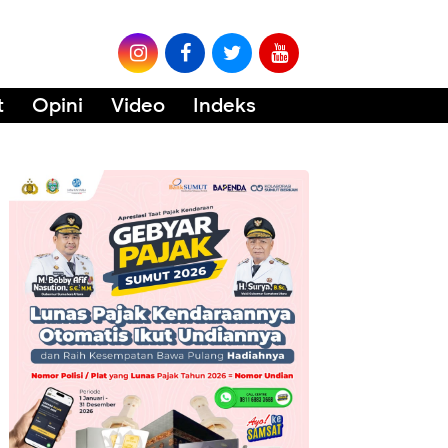
t
Opini
Video
Indeks