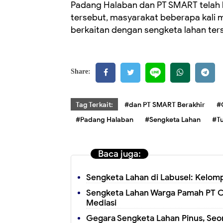
Padang Halaban dan PT SMART telah 
tersebut, masyarakat beberapa kali 
berkaitan dengan sengketa lahan ter
Share:
Tag Terkait:
#dan PT SMART Berakhir
#
#Padang Halaban
#Sengketa Lahan
#T
Baca juga:
Sengketa Lahan di Labusel: Kelom
Sengketa Lahan Warga Pamah PT Cin
Mediasi
Gegara Sengketa Lahan Pinus, Seo