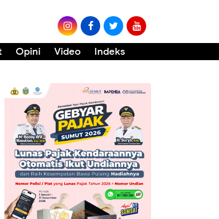
t
Opini
Video
Indeks