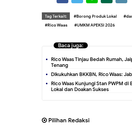
Tag Terkait:
#Borong Produk Lokal
#da
#Rico Waas
#UMKM APEKSI 2026
Baca juga:
Rico Waas Tinjau Bedah Rumah, Jai
Tenang
Dikukuhkan BKKBN, Rico Waas: Jaba
Rico Waas Kunjungi Stan PWPM di 
Lokal dan Doakan Sukses
Pilihan Redaksi