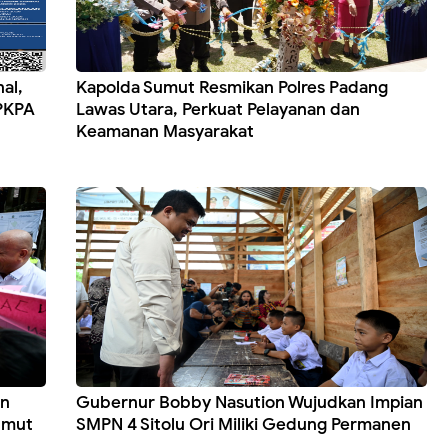
al,
Kapolda Sumut Resmikan Polres Padang
 PKPA
Lawas Utara, Perkuat Pelayanan dan
Keamanan Masyarakat
on
Gubernur Bobby Nasution Wujudkan Impian
umut
SMPN 4 Sitolu Ori Miliki Gedung Permanen