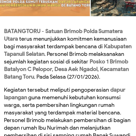
BATANGTORU
-
Satuan Brimob Polda Sumatera
Utara
terus menunjukkan komitmen kemanusiaan
bagi masyarakat terdampak bencana di
Kabupaten
Tapanuli Selatan
. Personel Brimob melaksanakan
sejumlah kegiatan sosial di sekitar
Posko 1 Brimob
Batalyon C Pelopor
,
Desa Aek Ngadol
,
Kecamatan
Batang Toru
. Pada Selasa (27/01/2026).
Kegiatan tersebut meliputi pengoperasian
dapur
lapangan
guna memenuhi kebutuhan konsumsi
warga, serta pembersihan lingkungan rumah
masyarakat yang terdampak material bencana.
Personel Brimob melakukan pembersihan di bagian
depan rumah Ibu Nurimah dan melanjutkan
pembersihan di sisi samping rumah Bapak Suwandi.