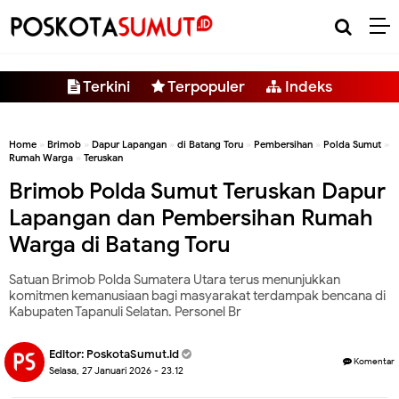
-->
Terkini
Terpopuler
Indeks
Home
»
Brimob
»
Dapur Lapangan
»
di Batang Toru
»
Pembersihan
»
Polda Sumut
»
Rumah Warga
»
Teruskan
Brimob Polda Sumut Teruskan Dapur
Lapangan dan Pembersihan Rumah
Warga di Batang Toru
Satuan Brimob Polda Sumatera Utara terus menunjukkan
komitmen kemanusiaan bagi masyarakat terdampak bencana di
Kabupaten Tapanuli Selatan. Personel Br
Editor:
PoskotaSumut.id
Komentar
Selasa, 27 Januari 2026 - 23.12