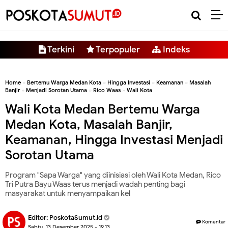
-->
Terkini
Terpopuler
Indeks
Home
»
Bertemu Warga Medan Kota
»
Hingga Investasi
»
Keamanan
»
Masalah
Banjir
»
Menjadi Sorotan Utama
»
Rico Waas
»
Wali Kota
Wali Kota Medan Bertemu Warga
Medan Kota, Masalah Banjir,
Keamanan, Hingga Investasi Menjadi
Sorotan Utama
Program "Sapa Warga" yang diinisiasi oleh Wali Kota Medan, Rico
Tri Putra Bayu Waas terus menjadi wadah penting bagi
masyarakat untuk menyampaikan kel
Editor:
PoskotaSumut.id
Komentar
Sabtu, 13 Desember 2025 - 19.13